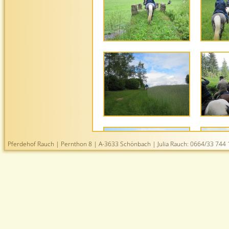
Pferdehof Rauch | Pernthon 8 | A-3633 Schönbach | Julia Rauch: 0664/33 744 1