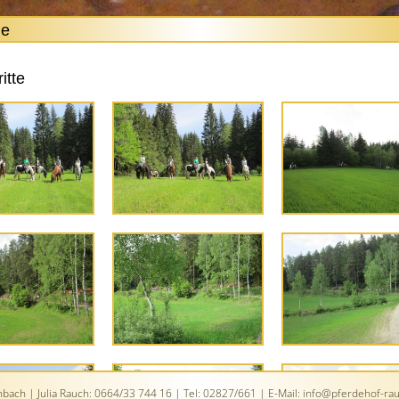
ie
itte
ach | Julia Rauch: 0664/33 744 16 | Tel: 02827/661 | E-Mail:
info@pferdehof-rau